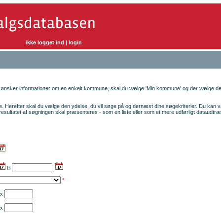
ikke logget ind
|
login
ønsker informationer om en enkelt kommune, skal du vælge 'Min kommune' og der vælge de
e. Herefter skal du vælge den ydelse, du vil søge på og dernæst dine søgekriterier. Du kan væ
esultatet af søgningen skal præsenteres - som en liste eller som et mere udførligt dataudtræ
til
*
x
x