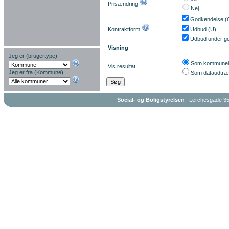
Prisændring
Nej
Godkendelse (
Kontraktform
Udbud (U)
Udbud under g
Visning
Jeg er (brugertype)
Som kommuneli
Vis resultat
Jeg er fra (Kommune)
Som dataudtr
Social- og Boligstyrelsen
| Lerchesgade 35