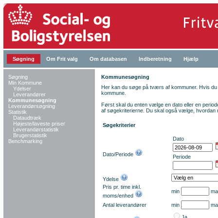
Søgning
Om Frit valg
Om databasen
Indberetning
Hjælp
Søgning
Kommunesøgning
Min Kommune
Her kan du søge på tværs af kommuner. Hvis du 
Ydelser
kommune.
Leverandører
Kommunesøgning
Først skal du enten vælge en dato eller en period
Leverandørsøgning
af søgekriterierne. Du skal også vælge, hvordan r
Statistik
Dataudtræk
Højeste/laveste priser
Søgekriterier
Leverandørstatistik
Brugerstatistik
Dato
Benchmarking
Dato/Periode
Periode
Ydelse
Pris pr. time inkl.
min
ma
moms/enhed
Antal leverandører
min
ma
Ja