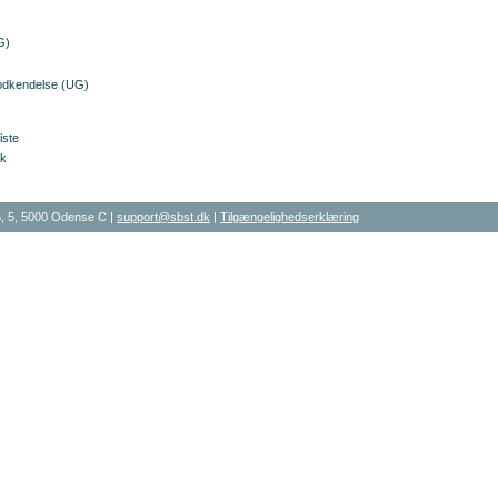
G)
odkendelse (UG)
ste
æk
, 5, 5000 Odense C |
support@sbst.dk
|
Tilgængelighedserklæring