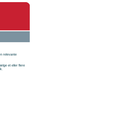
n relevante
lge et eller flere
k.