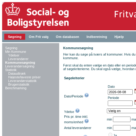
Søgning
Om Frit valg
Om databasen
Indberetning
Hjælp
Søgning
Kommunesøgning
Min Kommune
Her kan du søge på tværs af kommuner. Hvis du 
Ydelser
kommune.
Leverandører
Kommunesøgning
Først skal du enten vælge en dato eller en period
Leverandørsøgning
af søgekriterierne. Du skal også vælge, hvordan r
Statistik
Dataudtræk
Højeste/laveste priser
Søgekriterier
Leverandørstatistik
Brugerstatistik
Dato
Benchmarking
Dato/Periode
Periode
Ydelse
Pris pr. time inkl.
min
ma
moms/enhed
Antal leverandører
min
ma
Ja