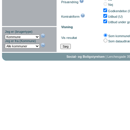
Prisændring
Nej
Godkendelse (
Kontraktform
Udbud (U)
Udbud under g
Visning
Jeg er (brugertype)
Som kommuneli
Vis resultat
Jeg er fra (Kommune)
Som dataudtr
Social- og Boligstyrelsen
| Lerchesgade 35