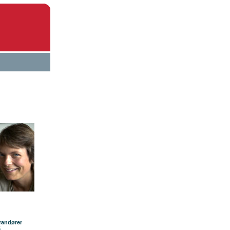
randører
5