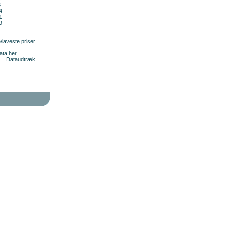
6
4
1
9
/laveste priser
ata her
Dataudtræk