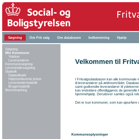
Søgning
Om Frit valg
Om databasen
Indberetning
Hjælp
Søgning
Min Kommune
Ydelser
Velkommen til Frit
Leverandører
Kommunesøgning
Leverandørsøgning
Statistik
Dataudtræk
Højeste/laveste priser
I Fritvalgsdatabasen kan alle kommunale my
Leverandørstatistik
til leverandører på ældreområdet. Databasen 
Brugerstatistik
samt godkendte leverandører til ydelserne 
Benchmarking
kan
endvidere
offentliggøres de generelle 
hjemmehjælp. Derudover samles også relev
Det er kun kommuner, som kan ajourføre o
Kommuneoplysninger