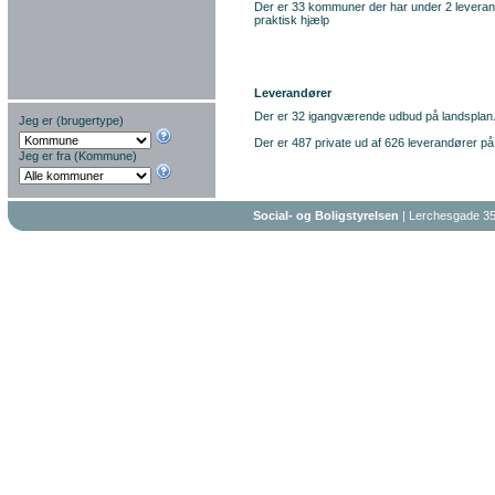
Der er 33 kommuner der har under 2 leverand
praktisk hjælp
Leverandører
Der er 32 igangværende udbud på landsplan
Jeg er (brugertype)
Der er 487 private ud af 626 leverandører på
Jeg er fra (Kommune)
Social- og Boligstyrelsen
| Lerchesgade 35