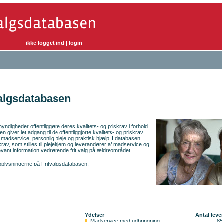
ikke logget ind
|
login
valgsdatabasen
ndigheder offentliggøre deres kvalitets- og priskrav i forhold
giver let adgang til de offentliggjorte kvalitets- og priskrav
madservice, personlig pleje og praktisk hjælp. I databasen
krav, som stilles til plejehjem og leverandører af madservice og
ant information vedrørende frit valg på ældreområdet.
plysningerne på Fritvalgsdatabasen.
Ydelser
Antal leve
Madservice med udbringning
8