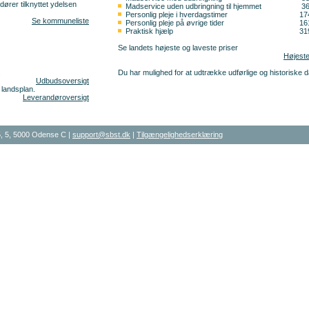
ører tilknyttet ydelsen
Madservice uden udbringning til hjemmet
3
Personlig pleje i hverdagstimer
17
Se kommuneliste
Personlig pleje på øvrige tider
16
Praktisk hjælp
31
Se landets højeste og laveste priser
Højeste
Du har mulighed for at udtrække udførlige og historiske d
.
Udbudsoversigt
 landsplan.
Leverandøroversigt
, 5, 5000 Odense C |
support@sbst.dk
|
Tilgængelighedserklæring