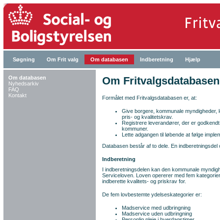
Søgning
Om Frit valg
Om databasen
Indberetning
Hjælp
Om databasen
Om Fritvalgsdatabasen
Nyhedsarkiv
FAQ
Kontakt
Formålet med Fritvalgsdatabasen er, at:
Give borgere, kommunale myndigheder, lev
pris- og kvalitetskrav.
Registrere leverandører, der er godkendt ti
kommuner.
Lette adgangen til løbende at følge imple
Databasen består af to dele. En indberetningsdel
Indberetning
I indberetningsdelen kan den kommunale myndighed
Serviceloven. Loven opererer med fem kategori
indberette kvalitets- og priskrav for.
De fem lovbestemte ydelseskategorier er:
Madservice med udbringning
Madservice uden udbringning
Personlig pleje i hverdagstimer