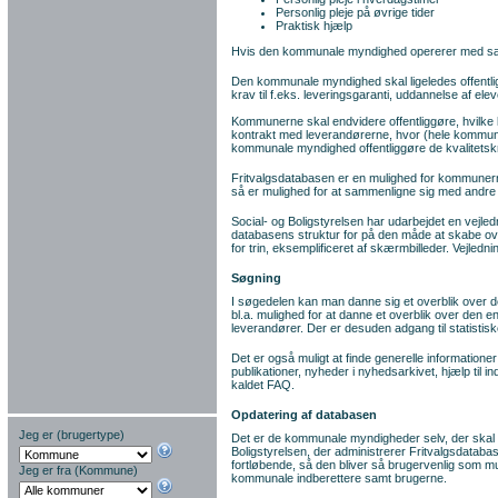
Personlig pleje på øvrige tider
Praktisk hjælp
Hvis den kommunale myndighed opererer med sær
Den kommunale myndighed skal ligeledes offentliggø
krav til f.eks. leveringsgaranti, uddannelse af ele
Kommunerne skal endvidere offentliggøre, hvilke 
kontrakt med leverandørerne, hvor (hele kommunen 
kommunale myndighed offentliggøre de kvalitetskrav,
Fritvalgsdatabasen er en mulighed for kommunerne 
så er mulighed for at sammenligne sig med andr
Social- og Boligstyrelsen har udarbejdet en vejled
databasens struktur for på den måde at skabe over
for trin, eksemplificeret af skærmbilleder. Vejled
Søgning
I søgedelen kan man danne sig et overblik over 
bl.a. mulighed for at danne et overblik over den
leverandører. Der er desuden adgang til statisti
Det er også muligt at finde generelle informatione
publikationer, nyheder i nyhedsarkivet, hjælp til 
kaldet FAQ.
Opdatering af databasen
Jeg er (brugertype)
Det er de kommunale myndigheder selv, der skal v
Boligstyrelsen, der administrerer Fritvalgsdataba
fortløbende, så den bliver så brugervenlig som mul
Jeg er fra (Kommune)
kommunale indberettere samt brugerne.