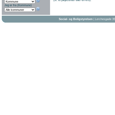
(fx. et plejecenter eller en kro).
Jeg er fra (Kommune)
Social- og Boligstyrelsen
| Lerchesgade 35